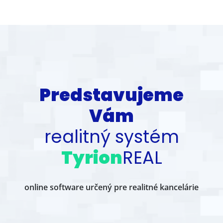
Čo je TyrionREAL
Predstavujeme
Vám
realitný systém
Tyrion
REAL
online software určený pre realitné kancelárie