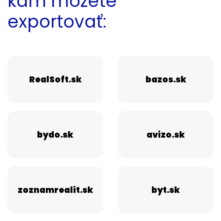
kam môžete
exportovať:
RealSoft.sk
bazos.sk
bydo.sk
avizo.sk
zoznamrealit.sk
byt.sk