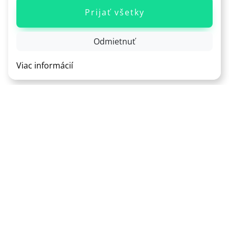
Prijať všetky
Odmietnuť
Viac informácií
+421 951 175 870
info@realitnysystem.sk
MENU