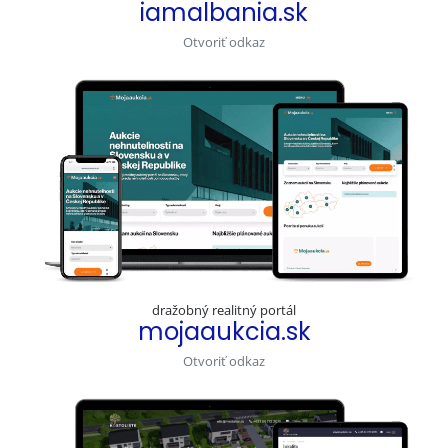
iamalbania.sk
Otvoriť odkaz
dražobný realitný portál
mojaaukcia.sk
Otvoriť odkaz